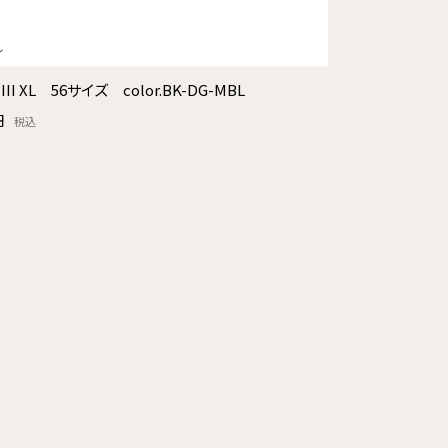
III XL 56サイズ color.BK-DG-MBL
円
税込