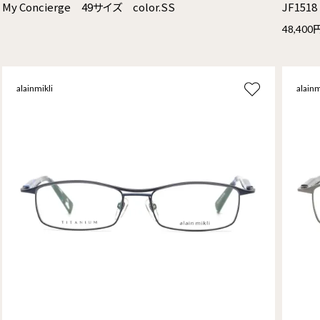
My Concierge 49サイズ color.SS
JF151
48,400
alainmikli
alainm