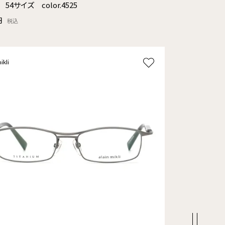
8 54サイズ color.4525
円
税込
ikli