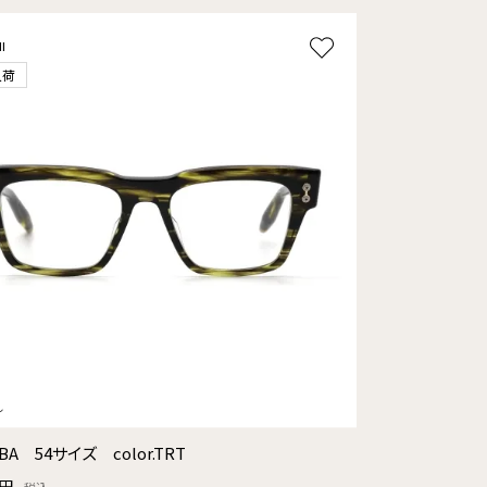
I
入荷
BA 54サイズ color.TRT
0円