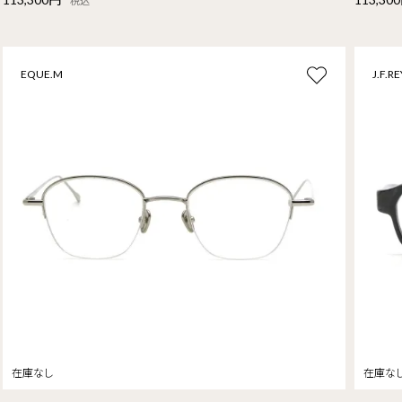
税込
EQUE.M
J.F.RE