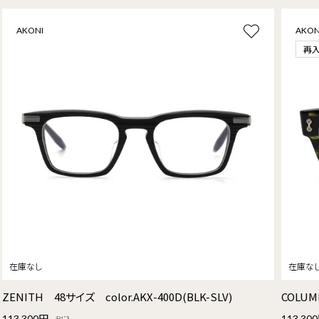
AKONI
AKON
再
ZENITH 48サイズ color.AKX-400D(BLK-SLV)
COLUM
113,300円
113,30