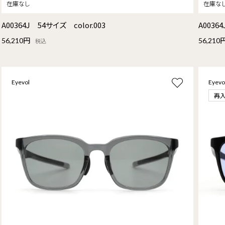
A00364J 54サイズ color.003
A0036
56,210円
56,210
税込
Eyevol
Eyevo
再