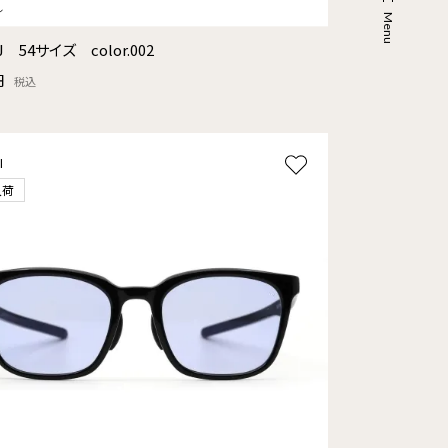
4J 54サイズ color.002
円
税込
l
入荷