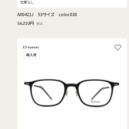
A00421J 53サイズ color.030
56,210円
税込
E5 eyevan
再入荷