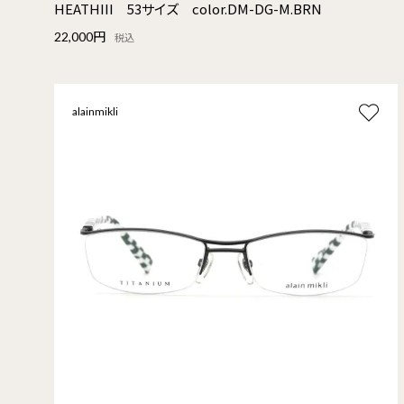
HEATHIII 53サイズ color.DM-DG-M.BRN
22,000円
税込
alainmikli