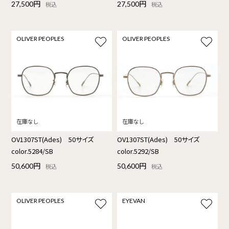
27,500円
27,500円
税込
税込
OLIVER PEOPLES
OLIVER PEOPLES
OV1307ST(Ades) 50サイズ
OV1307ST(Ades) 50サイズ
color.5284/SB
color.5292/SB
50,600円
50,600円
税込
税込
OLIVER PEOPLES
EYEVAN