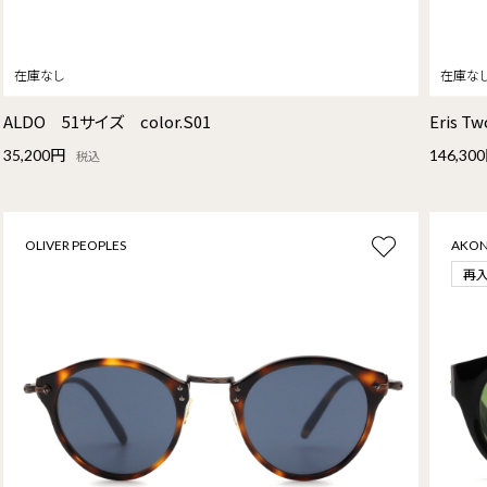
ALDO 51サイズ color.S01
Eris 
35,200円
146,30
税込
OLIVER PEOPLES
AKON
再