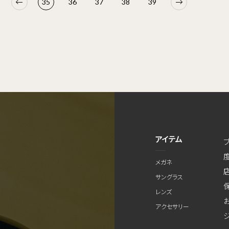
35
36
37
38
39
アイテム
メガネ
サングラス
レンズ
アクセサリー