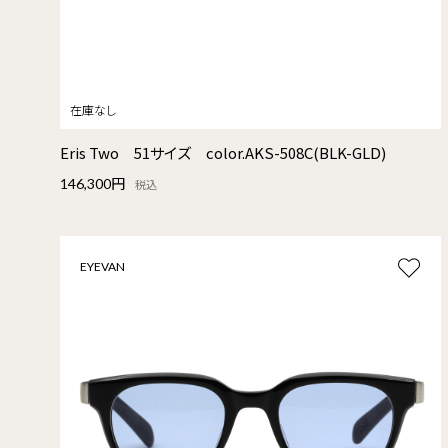
Eris Two 51サイズ color.AKS-508C(BLK-GLD)
146,300円
税込
EYEVAN