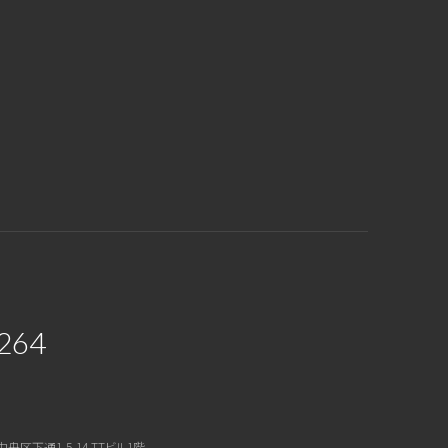
264
中央区下通1-5-14 TTビル1階