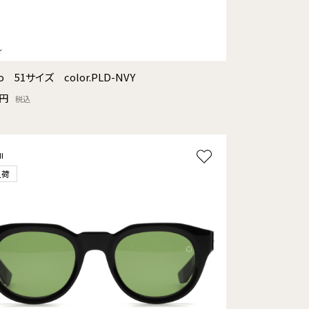
Two 51サイズ color.PLD-NVY
0円
税込
I
入荷