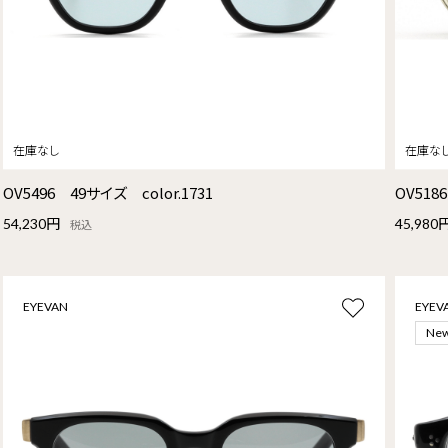
OV5496 49サイズ color.1731
OV5186
54,230円
45,980
税込
EYEVAN
EYEV
Ne