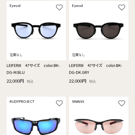
Eyevol
Eyevol
LEIFERIII 47サイズ color.BK-
LEIFERIII 47サイズ color.BK-
DG-M.BLU
DG-DK.GRY
22,000円
22,000円
税込
税込
RUDYPROJECT
SWANS