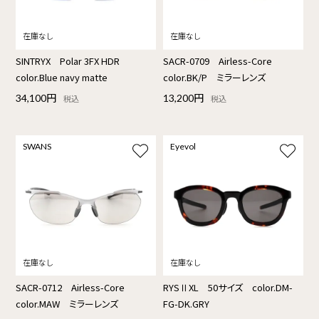
SINTRYX Polar 3FX HDR
SACR-0709 Airless-Core
color.Blue navy matte
color.BK/P ミラーレンズ
34,100円
13,200円
税込
税込
SWANS
Eyevol
SACR-0712 Airless-Core
RYSⅡXL 50サイズ color.DM-
color.MAW ミラーレンズ
FG-DK.GRY