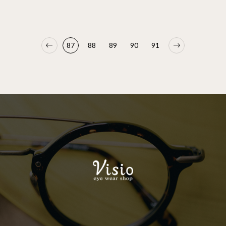
87
88
89
90
91