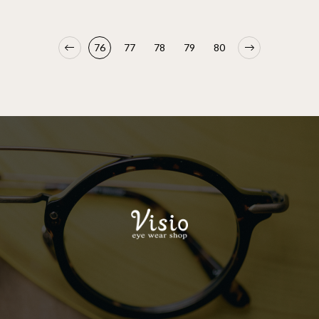
76
77
78
79
80