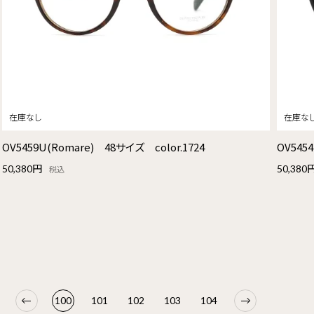
OV5459U(Romare) 48サイズ color.1724
OV545
50,380円
50,380
税込
100
101
102
103
104