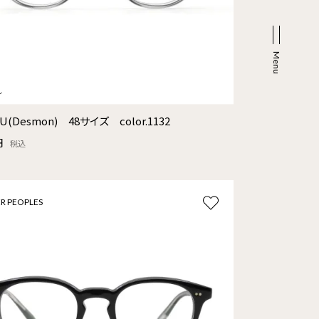
4U(Desmon) 48サイズ color.1132
円
税込
R PEOPLES