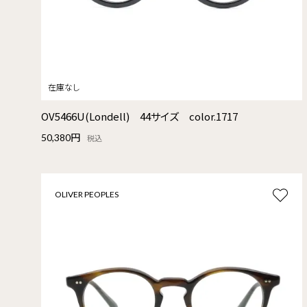
OV5466U(Londell) 44サイズ color.1717
50,380円
税込
OLIVER PEOPLES