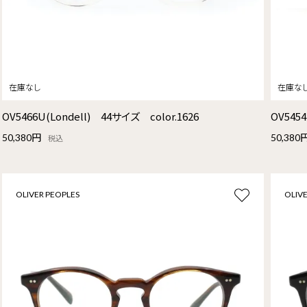
OV5466U(Londell) 44サイズ color.1626
OV545
50,380円
50,380
税込
OLIVER PEOPLES
OLIVE