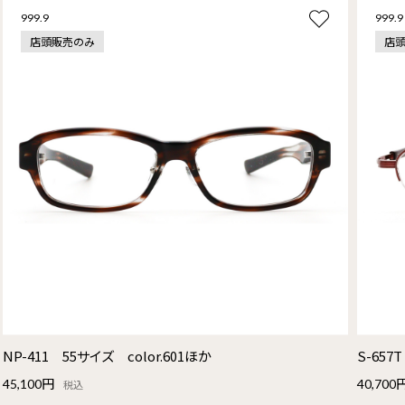
999.9
999.9
店頭販売のみ
店
NP-411 55サイズ color.601ほか
S-657
45,100円
40,700
税込