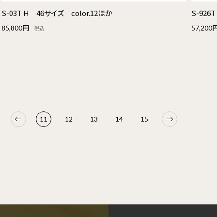
S-03T H 46サイズ color.12ほか
S-926
85,800円
57,200
税込
11
12
13
14
15