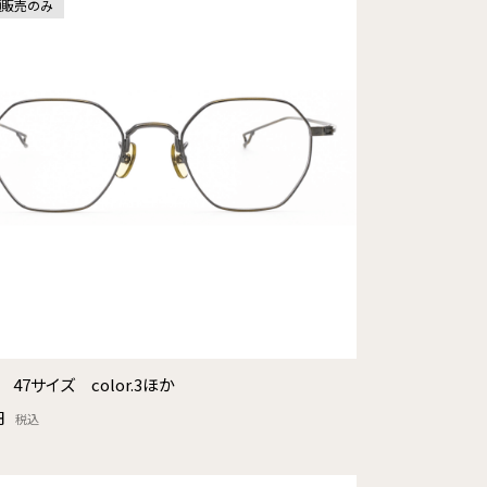
頭販売のみ
T 47サイズ color.3ほか
円
税込