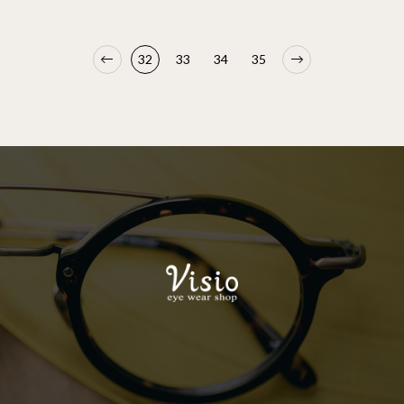
32
33
34
35