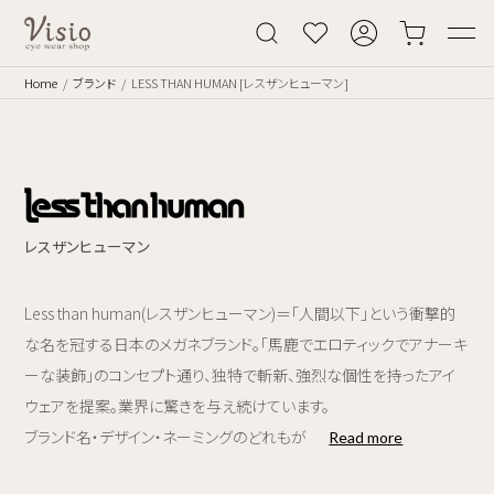
Home
ブランド
LESS THAN HUMAN [レスザンヒューマン]
レスザンヒューマン
Less than human(レスザンヒューマン)＝「人間以下」という衝撃的
な名を冠する日本のメガネブランド。「馬鹿でエロティックでアナーキ
ーな装飾」のコンセプト通り、独特で斬新、強烈な個性を持ったアイ
ウェアを提案。業界に驚きを与え続けています。
ブランド名・デザイン・ネーミングのどれもが
Read more