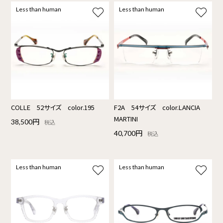
Less than human
Less than human
COLLE 52サイズ color.195
F2A 54サイズ color.LANCIA
MARTINI
38,500円
税込
40,700円
税込
Less than human
Less than human