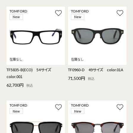
TOMFORD
TOMFORD
New
New
TF5835-B(ECO) 54サイズ
TF0960-D 49サイズ color.01A
color.001
71,500円
税込
62,700円
税込
TOMFORD
TOMFORD
New
New